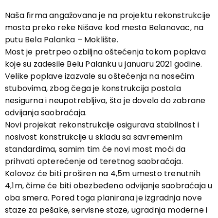
Naša firma angažovana je na projektu rekonstrukcije
mosta preko reke Nišave kod mesta Belanovac, na
putu Bela Palanka – Moklište.
Most je pretrpeo ozbiljna oštećenja tokom poplava
koje su zadesile Belu Palanku u januaru 2021 godine.
Velike poplave izazvale su oštećenja na nosećim
stubovima, zbog čega je konstrukcija postala
nesigurna i neupotrebljiva, što je dovelo do zabrane
odvijanja saobraćaja.
Novi projekat rekonstrukcije osigurava stabilnost i
nosivost konstrukcije u skladu sa savremenim
standardima, samim tim će novi most moći da
prihvati opterećenje od teretnog saobraćaja.
Kolovoz će biti proširen na 4,5m umesto trenutnih
4,1m, čime će biti obezbeđeno odvijanje saobraćaja u
oba smera. Pored toga planirana je izgradnja nove
staze za pešake, servisne staze, ugradnja moderne i